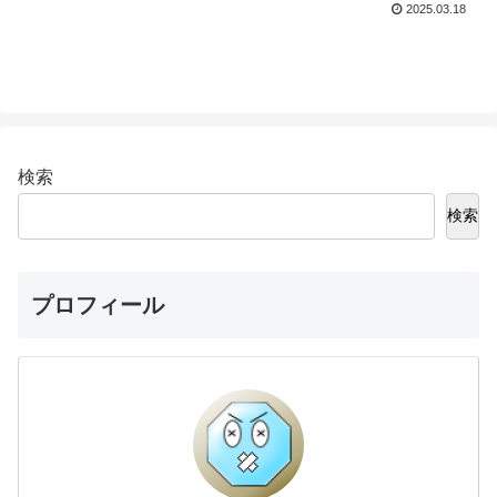
2025.03.18
検索
検索
プロフィール