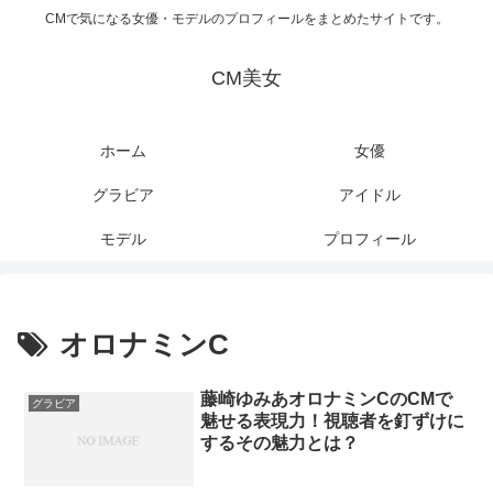
CMで気になる女優・モデルのプロフィールをまとめたサイトです。
CM美女
ホーム
女優
グラビア
アイドル
モデル
プロフィール
オロナミンC
藤崎ゆみあオロナミンCのCMで
グラビア
魅せる表現力！視聴者を釘ずけに
するその魅力とは？