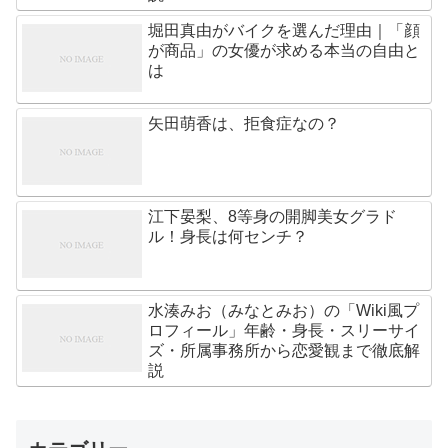
堀田真由がバイクを選んだ理由｜「顔
が商品」の女優が求める本当の自由と
は
矢田萌香は、拒食症なの？
江下晏梨、8等身の開脚美女グラド
ル！身長は何センチ？
水湊みお（みなとみお）の「Wiki風プ
ロフィール」年齢・身長・スリーサイ
ズ・所属事務所から恋愛観まで徹底解
説