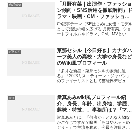
「月野有菜｜出演作・ファッショ
YouTuber
ン傾向・SNS活用を徹底解剖」ド
ラマ・映画・CM・ファッション
コーデ・Instagram・X
Ch記事テーマ（SEはじめに女優・モデル
として活動の幅を広げる 月野有菜。ショ
ートフィルムやドラマ、CM、MVといっ
た出演作に加え、その抜群のスタイルを
活かしたファッション表現やSNSでの発
信力にも注目が集まっています。本記事
菜那セシル【今日好き】カナダハ
グラビア
では、「出演作...
ーフ美人の高校・大学や身長など
のWiki風プロフィール
「多才な新星・菜那セシルの素顔に迫
る」「2023ミス・ティーン・ジャパン」
のファイナリストとして芸能界デビュー
した菜那セシルさん。カナダ生まれ大阪
育ちというユニークな背景を持つ彼女
は、モデル、グラビア、演技と、多方面
當真あみwiki風プロフィール紹
女優
で活躍を広げています。本...
介、身長、年齢、出身地、学歴、
趣味・特技、、事務所は？『マガ
ジン』表紙に登場
當真あみとは、「何者か」どんな人物な
かご存じですか？映画「ちはやふる～め
ぐり～」で主演を務め、今最も注目され
る若手女優、當真あみさん。瑞々しい演
技で見る者を惹きつける彼女の魅力は、