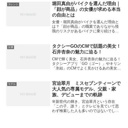
一体どこにあるのでしょうか？今回は、
堀田真由がバイクを選んだ理由｜
タレント
沖縄県出身の彼女が持つ趣...
「顔が商品」の女優が求める本当
の自由とは
女優・堀田真由がバイクを選んだ理由と
は？「顔が商品」の職業でありながら怪
我のリスクがあるバイクに乗り続ける覚
悟。18歳での免許取得から「アンチヒー
ロー」での本格ライディングまで、彼女
が求めた本当の自由を深掘り。```
タクシーGOのCMで話題の美女！
女優
石井杏奈の魅力に迫る！
CMで輝く美女、石井杏奈の魅力に迫る！
タクシーアプリ「GO（ゴー）」やキリン
「氷結」のCMでよく見かけるあの美女
は、女優の石井杏奈さんです。映画「ソ
ロモンの偽証」やドラマ「ブラックガー
ルズトーク」など、数々の話題作に出演
宮迫翠月 ミスセブンティーンで
モデル
しています。この記事...
大人気の専属モデル、父親・家
族、デビューまでの軌跡
🌸新世代の輝き、宮迫翠月という存在
「この子、誰？」とテレビを見ていて思
わず検索した人も多いのではないでしょ
うか。透明感あふれる笑顔、自然体の可
愛さ、そして堂々とした立ち振る舞い。
今、ティーン世代を中心に注目を集めて