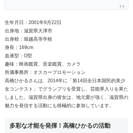
生年月日：2001年9月22日
出身地：滋賀県大津市
出身校：堀越高等学校
身長：169cm
血液型：O型
趣味：映画鑑賞、音楽鑑賞、カメラ
所属事務所：オスカープロモーション
高橋ひかるさんは、2014年に「第14回全日本国民的美少
女コンテスト」でグランプリを受賞し、芸能界入りを果た
しました。滋賀県出身の彼女は、地元愛が強く、滋賀県の
魅力を発信する活動にも積極的に参加しています。
多彩な才能を発揮！高橋ひかるの活動