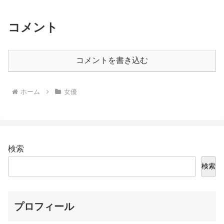
コメント
コメントを書き込む
ホーム
女優
検索
検索
プロフィール