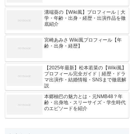
溝端葵の【Wiki風】プロフィール｜大
学・年齢・出身・経歴・出演作品を徹
底紹介
宮崎あみさ Wiki風プロフィール【年
齢・出身・経歴】
【2025年最新】松本若菜の【Wiki風】
プロフィール完全ガイド｜経歴・ドラ
マ出演作・結婚情報・SNSまで徹底解
説
本郷柚巴の魅力とは・元NMB48？年
齢・出身地・スリーサイズ・学生時代
のエピソードを紹介