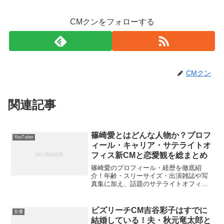
CMクンをフォローする
CMクン
関連記事
篠崎愛とはどんな人物か？プロフ
YouTuber
ィール・キャリア・サテライトオ
フィス新CMと恋愛観を総まとめ
篠崎愛のプロフィール・経歴を徹底紹
介！年齢・スリーサイズ・出演雑誌や写
真集に加え、話題のサテライトオフィス
新CMや恋愛観・結婚観まで最新情報をま
とめています。
ビズリーチCM吉谷彩子はすでに
女優
結婚している！夫・秋元竜太郎と