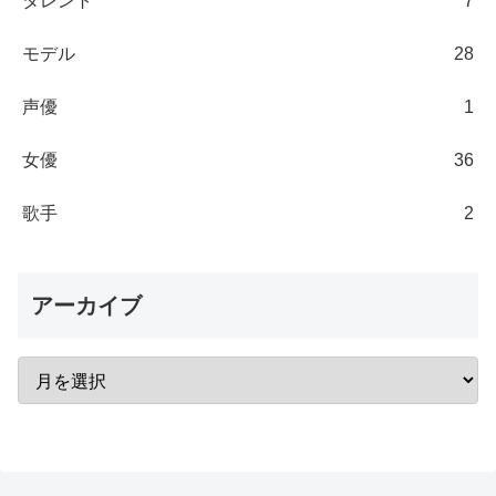
タレント
7
モデル
28
声優
1
女優
36
歌手
2
アーカイブ