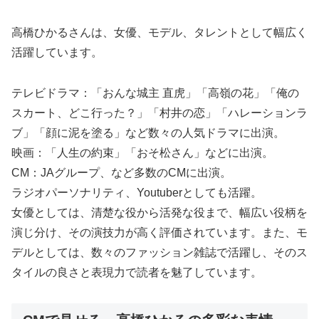
高橋ひかるさんは、女優、モデル、タレントとして幅広く
活躍しています。
テレビドラマ：「おんな城主 直虎」「高嶺の花」「俺の
スカート、どこ行った？」「村井の恋」「ハレーションラ
ブ」「顔に泥を塗る」など数々の人気ドラマに出演。
映画：「人生の約束」「おそ松さん」などに出演。
CM：JAグループ、など多数のCMに出演。
ラジオパーソナリティ、Youtuberとしても活躍。
女優としては、清楚な役から活発な役まで、幅広い役柄を
演じ分け、その演技力が高く評価されています。また、モ
デルとしては、数々のファッション雑誌で活躍し、そのス
タイルの良さと表現力で読者を魅了しています。